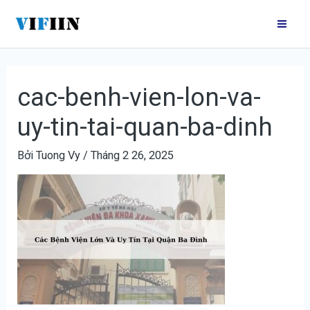
Nhảy
Điều
Mai
tới
hướng
Me
nội
bài
dung
viết
cac-benh-vien-lon-va-
uy-tin-tai-quan-ba-dinh
Bởi
Tuong Vy
/
Tháng 2 26, 2025