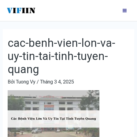
Nhảy
Điều
Mai
tới
hướng
Me
nội
bài
dung
viết
cac-benh-vien-lon-va-
uy-tin-tai-tinh-tuyen-
quang
Bởi
Tuong Vy
/
Tháng 3 4, 2025