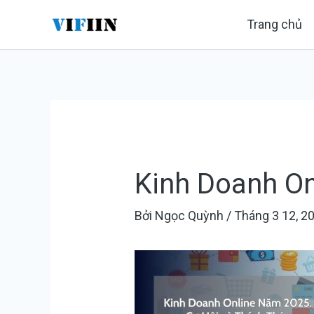
Nhảy
Điều
Trang chủ
tới
hướng
nội
bài
dung
viết
Kinh Doanh On
Bởi
Ngọc Quỳnh
/
Tháng 3 12, 2