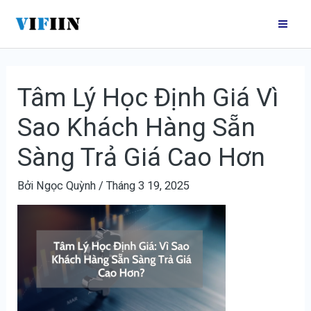
Nhảy
Điều
Mai
tới
hướng
Me
nội
bài
dung
viết
Tâm Lý Học Định Giá Vì
Sao Khách Hàng Sẵn
Sàng Trả Giá Cao Hơn
Bởi
Ngọc Quỳnh
/
Tháng 3 19, 2025