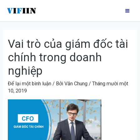
Nhảy
Điều
Mai
tới
hướng
Me
nội
bài
dung
viết
Vai trò của giám đốc tài
chính trong doanh
nghiệp
Để lại một bình luận
/ Bởi
Văn Chung
/
Tháng mười một
10, 2019