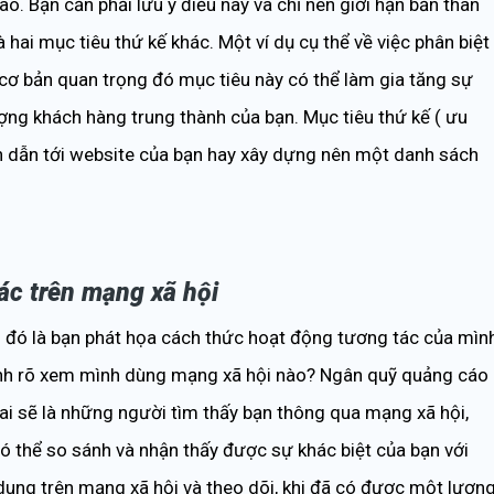
o. Bạn cần phải lưu ý điều này và chỉ nên giới hạn bản thân
hai mục tiêu thứ kế khác. Một ví dụ cụ thể về việc phân biệt
 cơ bản quan trọng đó mục tiêu này có thể làm gia tăng sự
ợng khách hàng trung thành của bạn. Mục tiêu thứ kế ( ưu
c hơn dẫn tới website của bạn hay xây dựng nên một danh sách
ác trên mạng xã hội
n: đó là bạn phát họa cách thức hoạt động tương tác của mìn
định rõ xem mình dùng mạng xã hội nào? Ngân quỹ quảng cáo
 ai sẽ là những người tìm thấy bạn thông qua mạng xã hội,
có thể so sánh và nhận thấy được sự khác biệt của bạn với
i dung trên mạng xã hội và theo dõi, khi đã có được một lượn