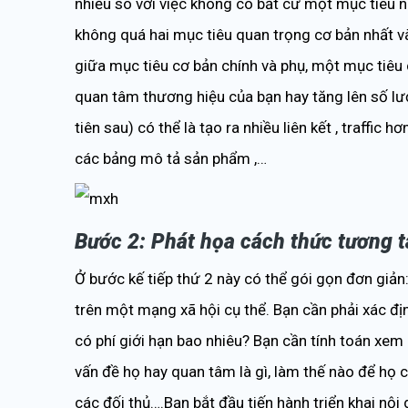
nhiều so với việc không có bất cứ một mục tiêu nà
không quá hai mục tiêu quan trọng cơ bản nhất và 
giữa mục tiêu cơ bản chính và phụ, một mục tiêu
quan tâm thương hiệu của bạn hay tăng lên số lư
tiên sau) có thể là tạo ra nhiều liên kết , traffi
các bảng mô tả sản phẩm ,…
Bước 2: Phát họa cách thức tương t
Ở bước kế tiếp thứ 2 này có thể gói gọn đơn giả
trên một mạng xã hội cụ thể. Bạn cần phải xác 
có phí giới hạn bao nhiêu? Bạn cần tính toán xem
vấn đề họ hay quan tâm là gì, làm thế nào để họ 
các đối thủ….Bạn bắt đầu tiến hành triển khai nộ