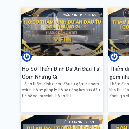
TƯ VẤN PHÁT TRIỂN DỰ ÁN
Hồ Sơ Thẩm Định Dự Án Đầu Tư
Thẩm đị
Gồm Những Gì
gồm nh
Hồ sơ thẩm định dự án đầu tư gồm 5 nhóm
Thẩm định 
chính: hồ sơ pháp lý, hồ sơ năng lực chủ đầu
khả thi củ
tư, hồ sơ tài chính, hồ sơ thị
đánh giá nh
CHIẾN LƯỢC KINH DOANH