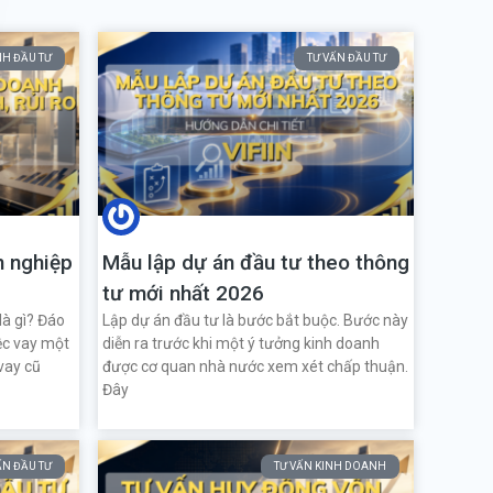
NH ĐẦU TƯ
TƯ VẤN ĐẦU TƯ
h nghiệp
Mẫu lập dự án đầu tư theo thông
tư mới nhất 2026
à gì? Đáo
Lập dự án đầu tư là bước bắt buộc. Bước này
ệc vay một
diễn ra trước khi một ý tưởng kinh doanh
vay cũ
được cơ quan nhà nước xem xét chấp thuận.
Đây
ẤN ĐẦU TƯ
TƯ VẤN KINH DOANH