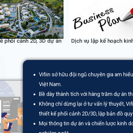
kế phối cảnh 2D, 3D dự án
Dịch vụ lập kế hoạch kin
Vifiin sở hữu đội ngũ chuyên gia am hiểu 
Việt Nam.
Bề dày thành tích với hàng trăm dự án t
Không chỉ dừng lại ở tư vấn lý thuyết, Vi
thiết kế phối cảnh 2D/3D, lập bản đồ quy
Mọi thông tin dự án và chiến lược kinh