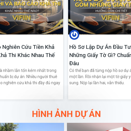
 Nghiên Cứu Tiền Khả
Hồ Sơ Lập Dự Án Đầu T
Khả Thi Khác Nhau Thế
Những Giấy Tờ Gì? Chuẩn
Đâu
là nhầm lẫn tốn kém nhất trong
Có thể bạn đã từng nộp hồ sơ dự 
chuẩn bị dự án. Nhiều người thuê
một lần. Rồi nhận lại một tờ giấy 
o nghiên cứu khả thi đầy đủ ngay
sung. Nộp lại lần hai, vẫn thiếu.
HÌNH ẢNH DỰ ÁN