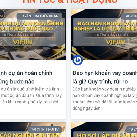
TƯ VẤN PHÁT TRIỂN DỰ ÁN
TÀI CHÍ
nh dự án hoàn chỉnh
Đáo hạn khoản vay doan
ững bước nào
là gì? Quy trình, rủi ro
dự án là quá trình kiểm tra tính
Đáo hạn khoản vay doanh nghiệp l
a một dự án đầu tư. Quá trình này
hạn khoản vay doanh nghiệp là vi
iều khía cạnh: pháp lý, tài chính,
khoản tiền mới để tất toán khoản 
đúng ngày đến
TÀI CHÍNH ĐẦU TƯ
TƯ V