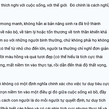
 thích nghi với cuộc sống, với thế giới. Đó chính là cách nghĩ,
á mong manh, không hẳn ai bản năng sinh ra đã trở thành
 về não bộ, về tâm lý hoặc tổn thương về tinh thần khiến khả
ơn so với những người bình thường, chứ không phải họ không
 có thể từ nhỏ cho đến lớn, người ta thường chỉ nghĩ đơn giản
i màu hồng và quá tươi đẹp (có thể hiểu là tích cực thái
g, mất niềm tin vào thực tại, rồi dẫn đến thái độ thất vọng,
i không có một định nghĩa chính xác cho việc tư duy tiêu cự
t trọn niềm tin vào một điều gì đó giữa cuộc sống xô bồ, đầy
n cách con người là do mỗi người tự quyết định, tư duy tích
Phải biết cân bằng và có cái nhìn tích cực nhưng thực tế và