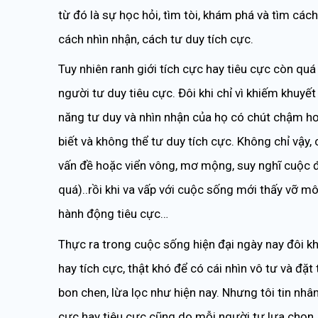
từ đó là sự học hỏi, tìm tòi, khám phá và tìm cách
cách nhìn nhận, cách tư duy tích cực.
Tuy nhiên ranh giới tích cực hay tiêu cực còn qu
người tư duy tiêu cực. Đôi khi chỉ vì khiếm khuyết
năng tư duy và nhìn nhận của họ có chút chậm h
biết và không thể tư duy tích cực. Không chỉ vậy,
vấn đề hoặc viển vông, mơ mộng, suy nghĩ cuộc đờ
quá)..rồi khi va vấp với cuộc sống mới thấy vỡ môn
hành động tiêu cực…
Thực ra trong cuộc sống hiện đại ngày nay đôi kh
hay tích cực, thật khó để có cái nhìn vô tư và đặ
bon chen, lừa lọc như hiện nay. Nhưng tôi tin nhâ
cực hay tiêu cực cũng do mỗi người tự lựa chọn. 