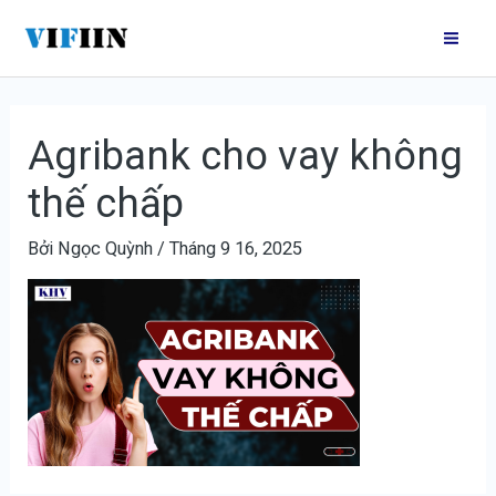
Nhảy
Điều
Mai
tới
hướng
Me
nội
bài
dung
viết
Agribank cho vay không
thế chấp
Bởi
Ngọc Quỳnh
/
Tháng 9 16, 2025