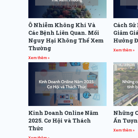
Ô Nhiễm Không Khí Và
Cách Sử
Các Bệnh Liên Quan. Mối
Giảm Gi
Nguy Hại Không Thể Xem
Hưởng Đ
Thường
Xem thêm »
Xem thêm »
Kinh Doanh Online Năm
Những C
2025. Cơ Hội và Thách
Ấn Tượng
Thức
Xem thêm »