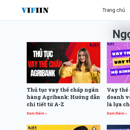
Nhảy
Trang chủ
tới
nội
Ng
dung
Thủ tục vay thế chấp ngân
Vay thế 
hàng Agribank: Hướng dẫn
doanh và
chi tiết từ A-Z
là lựa c
Xem thêm »
Xem thêm »