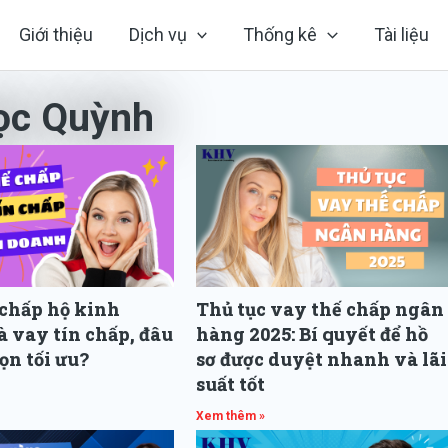
Giới thiệu
Dịch vụ
Thống kê
Tài liệu
ọc Quỳnh
Page
Page
Page
chấp hộ kinh
Thủ tục vay thế chấp ngân
 vay tín chấp, đâu
hàng 2025: Bí quyết để hồ
họn tối ưu?
sơ được duyệt nhanh và lãi
suất tốt
Xem thêm »