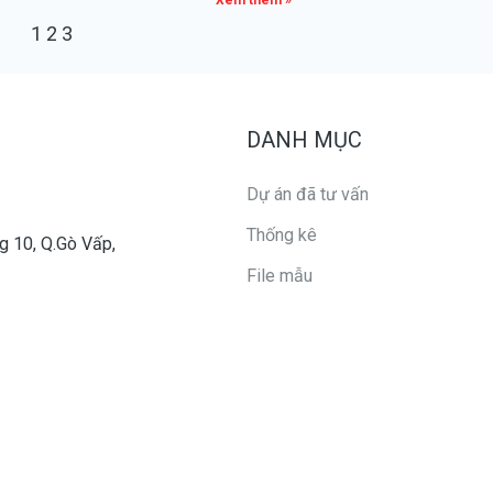
Xem thêm »
1
2
3
DANH MỤC
Dự án đã tư vấn
Thống kê
g 10, Q.Gò Vấp,
File mẫu