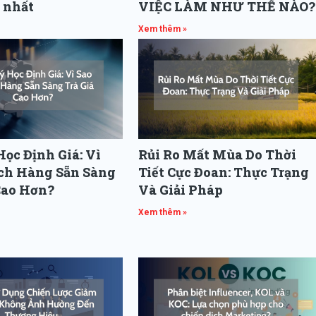
 nhất
VIỆC LÀM NHƯ THẾ NÀO?
Xem thêm »
ọc Định Giá: Vì
Rủi Ro Mất Mùa Do Thời
ch Hàng Sẵn Sàng
Tiết Cực Đoan: Thực Trạng
Cao Hơn?
Và Giải Pháp
Xem thêm »