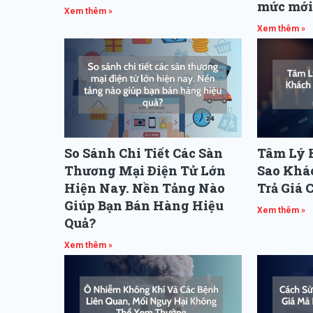
mức mới
Xem thêm »
Xem thêm »
So Sánh Chi Tiết Các Sàn
Tâm Lý H
Thương Mại Điện Tử Lớn
Sao Khá
Hiện Nay. Nền Tảng Nào
Trả Giá 
Giúp Bạn Bán Hàng Hiệu
Xem thêm »
Quả?
Xem thêm »