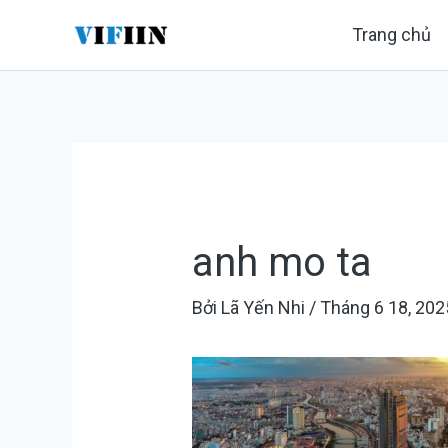
Nhảy
Điều
Trang chủ
tới
hướng
nội
bài
dung
viết
anh mo ta
Bởi
Lã Yến Nhi
/
Tháng 6 18, 202