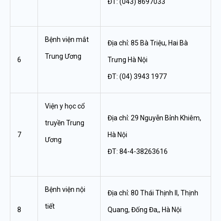
ĐT: (043) 8697033
Bệnh viện mắt
Địa chỉ: 85 Bà Triệu, Hai Bà
Trung Ương
6
Trưng Hà Nội
ĐT: (04) 3943 1977
Viện y học cổ
Địa chỉ: 29 Nguyễn Bỉnh Khiêm,
truyền Trung
7
Hà Nội
Ương
ĐT: 84-4-38263616
Bệnh viện nội
Địa chỉ: 80 Thái Thịnh II, Thịnh
tiết
8
Quang, Đống Đa,, Hà Nội