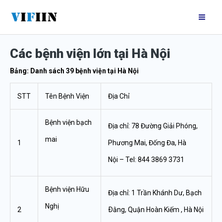
Nhảy
Mai
tới
Me
nội
Các bệnh viện lớn tại Hà Nội
dung
Bảng: Danh sách 39 bệnh viện tại Hà Nội
STT
Tên Bệnh Viện
Địa Chỉ
Bệnh viện bạch
Địa chỉ: 78 Đường Giải Phóng,
mai
1
Phương Mai, Đống Đa, Hà
Nội – Tel: 844 3869 3731
Bệnh viện Hữu
Địa chỉ: 1 Trần Khánh Dư, Bạch
Nghị
2
Ðằng, Quận Hoàn Kiếm , Hà Nội