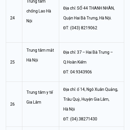
Trung tâm
Địa chỉ: SỐ 44 THANH NHÀN,
chống Lao Hà
24
Quận Hai Bà Trưng, Hà Nội.
Nội
ĐT: (043) 8219062
Trung tâm mắt
Địa chỉ: 37 – Hai Bà Trưng –
Hà Nội
25
Q.Hoàn Kiếm
ĐT: 04.9343906
Địa chỉ: ố 14, Ngô Xuân Quảng,
Trung tâm y tế
Trâu Quỳ, Huyện Gia Lâm,
Gia Lâm
26
Hà Nội
ĐT: (04).38271430