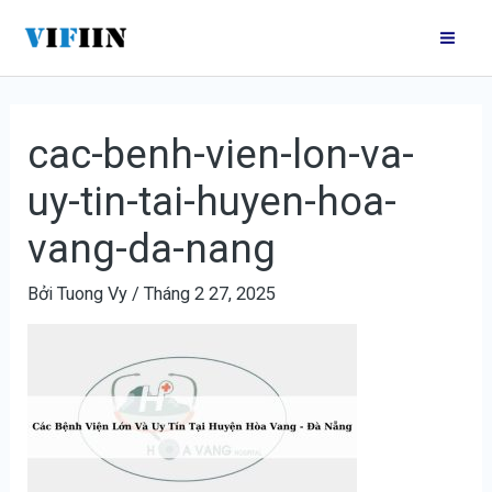
Nhảy
Điều
Mai
tới
hướng
Me
nội
bài
dung
viết
cac-benh-vien-lon-va-
uy-tin-tai-huyen-hoa-
vang-da-nang
Bởi
Tuong Vy
/
Tháng 2 27, 2025