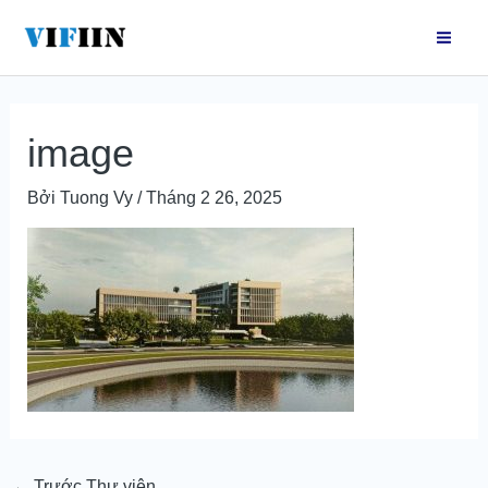
Nhảy
Điều
Mai
tới
hướng
Men
nội
bài
dung
viết
image
Bởi
Tuong Vy
/
Tháng 2 26, 2025
←
Trước Thư viện