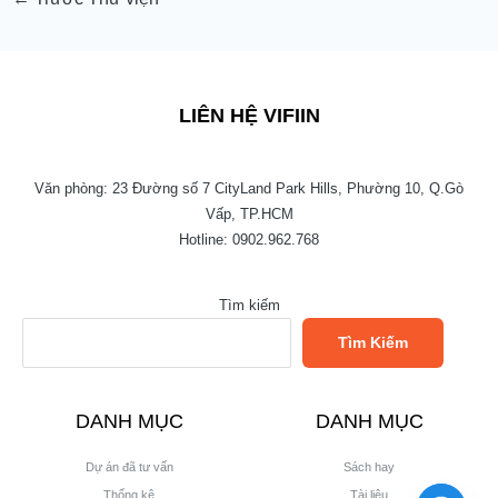
LIÊN HỆ VIFIIN
Văn phòng: 23 Đường số 7 CityLand Park Hills, Phường 10, Q.Gò
Vấp, TP.HCM
Hotline: 0902.962.768
Tìm kiếm
Tìm Kiếm
DANH MỤC
DANH MỤC
Dự án đã tư vấn
Sách hay
Thống kê
Tài liệu