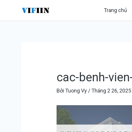
Nhảy
Điều
Trang chủ
tới
hướng
nội
bài
dung
viết
cac-benh-vien-
Bởi
Tuong Vy
/
Tháng 2 26, 2025