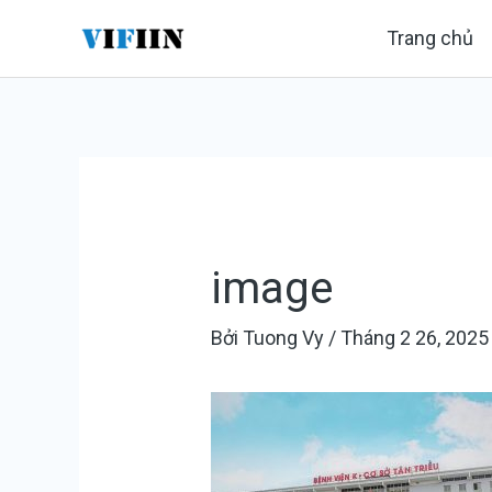
Nhảy
Điều
Trang chủ
tới
hướng
nội
bài
dung
viết
image
Bởi
Tuong Vy
/
Tháng 2 26, 2025