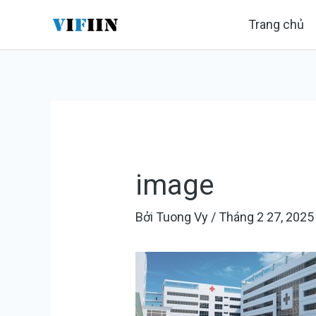
Nhảy
Điều
Trang chủ
tới
hướng
nội
bài
dung
viết
image
Bởi
Tuong Vy
/
Tháng 2 27, 2025