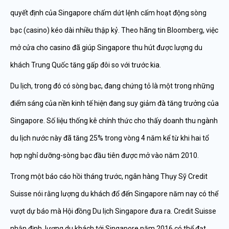
quyết định của Singapore chấm dứt lệnh cấm hoạt động sòng
bạc (casino) kéo dài nhiều thập kỷ. Theo hãng tin Bloomberg, việc
mở cửa cho casino đã giúp Singapore thu hút được lượng du
khách Trung Quốc tăng gấp đôi so với trước kia.
Du lịch, trong đó có sòng bạc, đang chứng tỏ là một trong những
điểm sáng của nền kinh tế hiện đang suy giảm đà tăng trưởng của
Singapore. Số liệu thống kê chính thức cho thấy doanh thu ngành
du lịch nước này đã tăng 25% trong vòng 4 năm kể từ khi hai tổ
hợp nghỉ dưỡng-sòng bạc đầu tiên được mở vào năm 2010.
Trong một báo cáo hồi tháng trước, ngân hàng Thụy Sỹ Credit
Suisse nói rằng lượng du khách đổ đến Singapore năm nay có thể
vượt dự báo mà Hội đồng Du lịch Singapore đưa ra. Credit Suisse
nhận định, lượng du khách tới Singapore năm 2016 có thể đạt