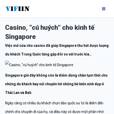
Nhảy
Mai
tới
Me
nội
Casino, “cú huých” cho kinh tế
dung
Singapore
Việc mở cửa cho casino đã giúp Singapore thu hút được lượng
du khách Trung Quốc tăng gấp đôi so với trước kia…
Singapore giờ đây không còn là điểm dừng chân tạm thời cho
những du khách bay nối chuyến tới những bờ biển xinh đẹp ở
Thái Lan và Bali.
Ngày càng có nhiều du khách chọn đảo quốc sư tử là điểm đến
chính cho chuyến đi của họ, và điều này có được một phần nhờ