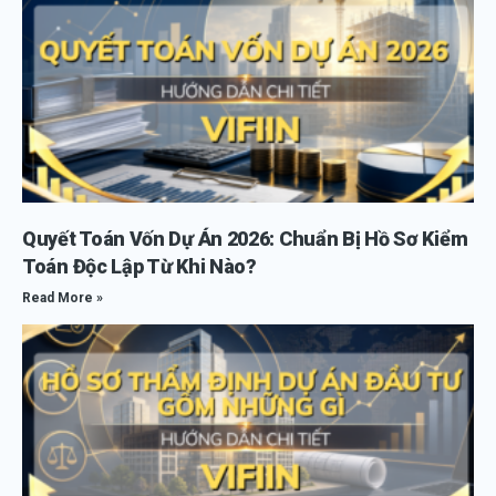
Quyết Toán Vốn Dự Án 2026: Chuẩn Bị Hồ Sơ Kiểm
Toán Độc Lập Từ Khi Nào?
Read More »