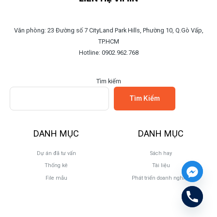
Văn phòng: 23 Đường số 7 CityLand Park Hills, Phường 10, Q.Gò Vấp,
TP.HCM
Hotline: 0902.962.768
Tìm kiếm
Tìm Kiếm
DANH MỤC
DANH MỤC
Dự án đã tư vấn
Sách hay
Thống kê
Tài liệu
File mẫu
Phát triển doanh nghiệp