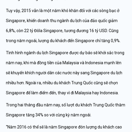
Tuy vậy, 2015 vẫn là một năm khó khăn đối với các sòng bạc ở
Singapore, khiến doanh thu ngành du lịch của đảo quốc giảm
6,8%, còn 22 tỷ Đôla Singapore, tương đương 16 tỷ USD. Cũng
trong năm ngoái, lượng du khách đến Singapore chỉ tăng 0,9%.
Tình hình ngành du lịch Singapore được dự báo sẽ khởi sắc trong
năm nay, khi mà đồng tiền của Malaysia và Indonesia mạnh lên
sẽ khuyến khích người dân các nước này sang Singapore du lịch
nhiều hơn. Ngoài ra, nhiều du khách Trung Quốc cũng sẽ chọn
Singapore để làm điểm đến, thay vì đi Malaysia hay Indonesia.
Trong hai tháng đầu năm nay, số lượt du khách Trung Quốc thăm
Singapore tăng 34% so với cùng kỳ năm ngoái.
“Năm 2016 có thể sẽ là năm Singapore đón lượng du khách cao