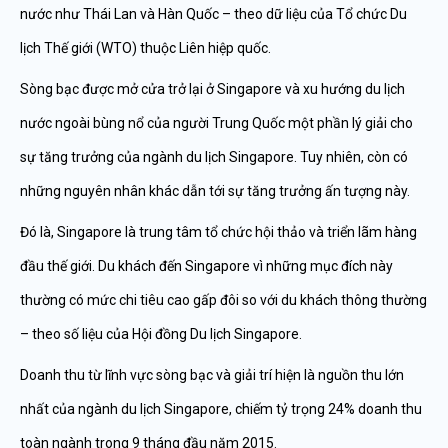
nước như Thái Lan và Hàn Quốc – theo dữ liệu của Tổ chức Du
lịch Thế giới (WTO) thuộc Liên hiệp quốc.
Sòng bạc được mở cửa trở lại ở Singapore và xu hướng du lịch
nước ngoài bùng nổ của người Trung Quốc một phần lý giải cho
sự tăng trưởng của ngành du lịch Singapore. Tuy nhiên, còn có
những nguyên nhân khác dẫn tới sự tăng trưởng ấn tượng này.
Đó là, Singapore là trung tâm tổ chức hội thảo và triển lãm hàng
đầu thế giới. Du khách đến Singapore vì những mục đích này
thường có mức chi tiêu cao gấp đôi so với du khách thông thường
– theo số liệu của Hội đồng Du lịch Singapore.
Doanh thu từ lĩnh vực sòng bạc và giải trí hiện là nguồn thu lớn
nhất của ngành du lịch Singapore, chiếm tỷ trọng 24% doanh thu
toàn ngành trong 9 tháng đầu năm 2015.