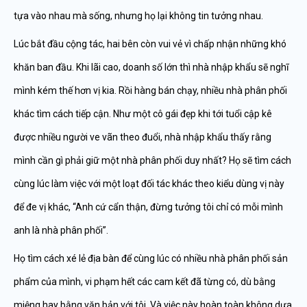
tựa vào nhau mà sống, nhưng họ lại không tin tưởng nhau.
Lúc bắt đầu cộng tác, hai bên còn vui vẻ vì chấp nhận những khó
khăn ban đầu. Khi lãi cao, doanh số lớn thì nhà nhập khẩu sẽ nghĩ
mình kém thế hơn vị kia. Rồi hàng bán chạy, nhiều nhà phân phối
khác tìm cách tiếp cận. Như một cô gái đẹp khi tới tuổi cập kê
được nhiều người ve vãn theo đuổi, nhà nhập khẩu thấy rằng
mình cần gì phải giữ một nhà phân phối duy nhất? Họ sẽ tìm cách
cùng lúc làm việc với một loạt đối tác khác theo kiểu dùng vị này
để đe vị khác, “Anh cứ cẩn thận, đừng tưởng tôi chỉ có mỗi mình
anh là nhà phân phối”.
Họ tìm cách xé lẻ địa bàn để cùng lúc có nhiều nhà phân phối sản
phẩm của mình, vi phạm hết các cam kết đã từng có, dù bằng
miệng hay bằng văn bản với tôi. Và việc này hoàn toàn không dựa