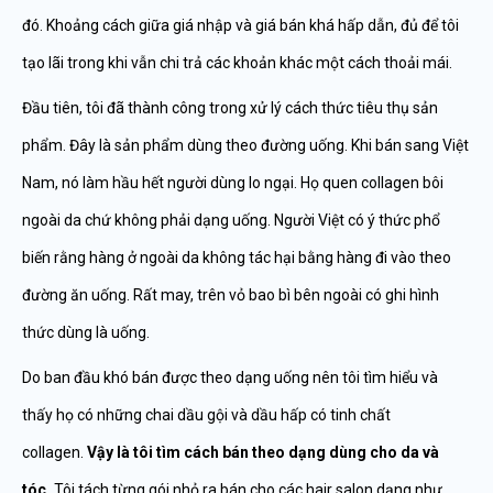
đó. Khoảng cách giữa giá nhập và giá bán khá hấp dẫn, đủ để tôi
tạo lãi trong khi vẫn chi trả các khoản khác một cách thoải mái.
Đầu tiên, tôi đã thành công trong xử lý cách thức tiêu thụ sản
phẩm. Đây là sản phẩm dùng theo đường uống. Khi bán sang Việt
Nam, nó làm hầu hết người dùng lo ngại. Họ quen collagen bôi
ngoài da chứ không phải dạng uống. Người Việt có ý thức phổ
biến rằng hàng ở ngoài da không tác hại bằng hàng đi vào theo
đường ăn uống. Rất may, trên vỏ bao bì bên ngoài có ghi hình
thức dùng là uống.
Do ban đầu khó bán được theo dạng uống nên tôi tìm hiểu và
thấy họ có những chai dầu gội và dầu hấp có tinh chất
collagen.
Vậy là tôi tìm cách bán theo dạng dùng cho da và
tóc.
Tôi tách từng gói nhỏ ra bán cho các hair salon dạng như