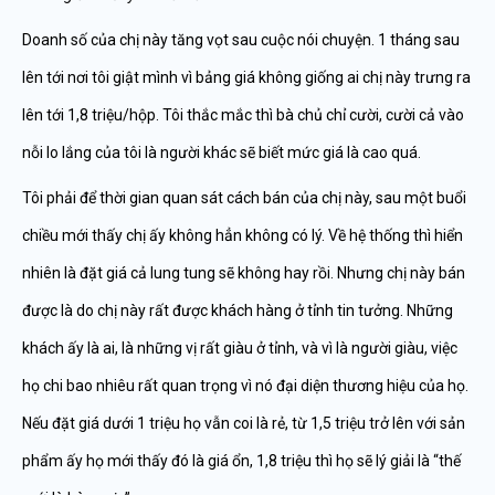
Doanh số của chị này tăng vọt sau cuộc nói chuyện. 1 tháng sau
lên tới nơi tôi giật mình vì bảng giá không giống ai chị này trưng ra
lên tới 1,8 triệu/hộp. Tôi thắc mắc thì bà chủ chỉ cười, cười cả vào
nỗi lo lắng của tôi là người khác sẽ biết mức giá là cao quá.
Tôi phải để thời gian quan sát cách bán của chị này, sau một buổi
chiều mới thấy chị ấy không hẳn không có lý. Về hệ thống thì hiển
nhiên là đặt giá cả lung tung sẽ không hay rồi. Nhưng chị này bán
được là do chị này rất được khách hàng ở tỉnh tin tưởng. Những
khách ấy là ai, là những vị rất giàu ở tỉnh, và vì là người giàu, việc
họ chi bao nhiêu rất quan trọng vì nó đại diện thương hiệu của họ.
Nếu đặt giá dưới 1 triệu họ vẫn coi là rẻ, từ 1,5 triệu trở lên với sản
phẩm ấy họ mới thấy đó là giá ổn, 1,8 triệu thì họ sẽ lý giải là “thế