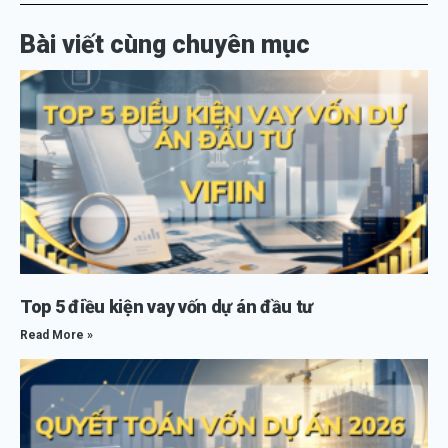
Bài viết cùng chuyên mục
Top 5 điều kiện vay vốn dự án đầu tư
Read More »