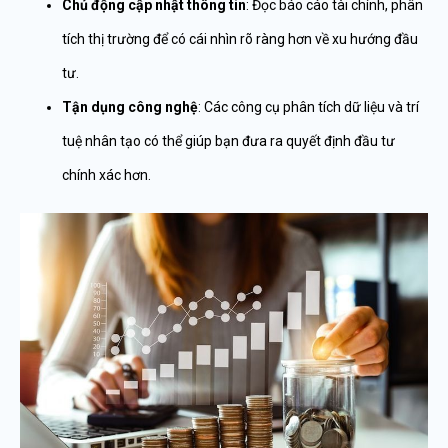
Chủ động cập nhật thông tin
: Đọc báo cáo tài chính, phân
tích thị trường để có cái nhìn rõ ràng hơn về xu hướng đầu
tư.
Tận dụng công nghệ
: Các công cụ phân tích dữ liệu và trí
tuệ nhân tạo có thể giúp bạn đưa ra quyết định đầu tư
chính xác hơn.