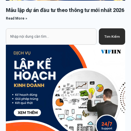
Mẫu lập dự án đầu tư theo thông tư mới nhất 2026
Read More »
Search
Tìm Kiếm