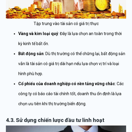
Tập trung vào tài sản có giá trị thực
Vàng và kim loại quý
: Đây là lựa chọn an toàn trong thời
kỳ kinh tế bất ổn.
Bất động sản
: Dù thị trường có thể chững lại, bất động sản
vẫn là tài sản có giá trị dài hạn nếu lựa chọn vị trí và loại
hình phù hợp.
Cổ phiếu của doanh nghiệp có nền tảng vững chắc
: Các
công ty có báo cáo tài chính tốt, doanh thu ổn định là lựa
chọn ưu tiên khi thị trường biến động.
4.3. Sử dụng chiến lược đầu tư linh hoạt