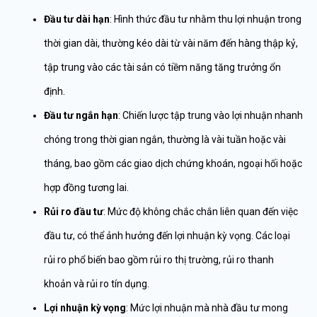
Đầu tư dài hạn
: Hình thức đầu tư nhằm thu lợi nhuận trong
thời gian dài, thường kéo dài từ vài năm đến hàng thập kỷ,
tập trung vào các tài sản có tiềm năng tăng trưởng ổn
định.
Đầu tư ngắn hạn
: Chiến lược tập trung vào lợi nhuận nhanh
chóng trong thời gian ngắn, thường là vài tuần hoặc vài
tháng, bao gồm các giao dịch chứng khoán, ngoại hối hoặc
hợp đồng tương lai.
Rủi ro đầu tư
: Mức độ không chắc chắn liên quan đến việc
đầu tư, có thể ảnh hưởng đến lợi nhuận kỳ vọng. Các loại
rủi ro phổ biến bao gồm rủi ro thị trường, rủi ro thanh
khoản và rủi ro tín dụng.
Lợi nhuận kỳ vọng
: Mức lợi nhuận mà nhà đầu tư mong