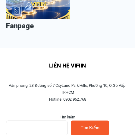
Fanpage
LIÊN HỆ VIFIIN
Văn phòng: 23 Đường số 7 CityLand Park Hills, Phường 10, Q.Gò Vấp,
TP.HCM
Hotline: 0902.962.768
Tìm kiếm
Tìm Kiếm