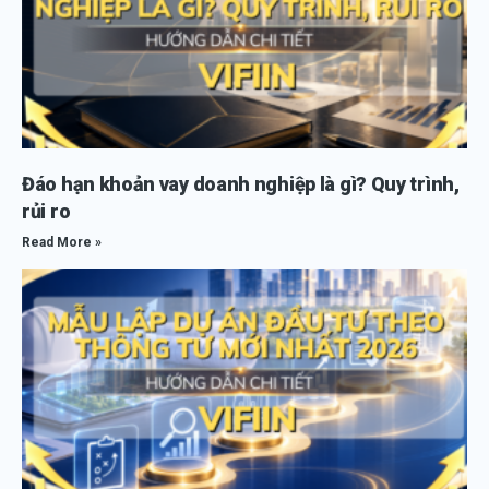
Đáo hạn khoản vay doanh nghiệp là gì? Quy trình,
rủi ro
Read More »