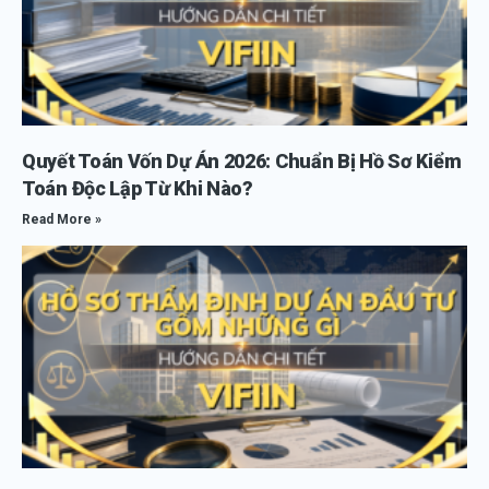
Quyết Toán Vốn Dự Án 2026: Chuẩn Bị Hồ Sơ Kiểm
Toán Độc Lập Từ Khi Nào?
Read More »