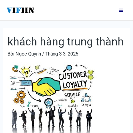
Nhảy
Điều
Mai
tới
hướng
Me
nội
bài
dung
viết
khách hàng trung thành
Bởi
Ngọc Quỳnh
/
Tháng 3 3, 2025