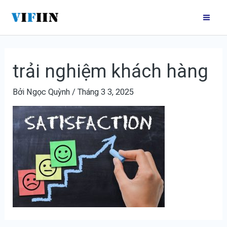
Nhảy
Điều
Mai
tới
hướng
Me
nội
bài
dung
viết
trải nghiệm khách hàng
Bởi
Ngọc Quỳnh
/
Tháng 3 3, 2025