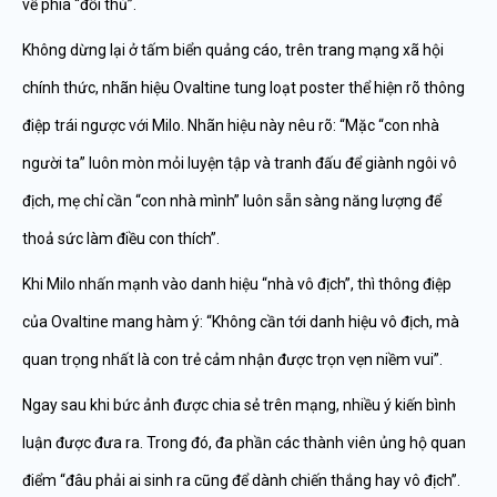
về phía “đối thủ”.
Không dừng lại ở tấm biển quảng cáo, trên trang mạng xã hội
chính thức, nhãn hiệu Ovaltine tung loạt poster thể hiện rõ thông
điệp trái ngược với Milo. Nhãn hiệu này nêu rõ: “Mặc “con nhà
người ta” luôn mòn mỏi luyện tập và tranh đấu để giành ngôi vô
địch, mẹ chỉ cần “con nhà mình” luôn sẵn sàng năng lượng để
thoả sức làm điều con thích”.
Khi Milo nhấn mạnh vào danh hiệu “nhà vô địch”, thì thông điệp
của Ovaltine mang hàm ý: “Không cần tới danh hiệu vô địch, mà
quan trọng nhất là con trẻ cảm nhận được trọn vẹn niềm vui”.
Ngay sau khi bức ảnh được chia sẻ trên mạng, nhiều ý kiến bình
luận được đưa ra. Trong đó, đa phần các thành viên ủng hộ quan
điểm “đâu phải ai sinh ra cũng để dành chiến thắng hay vô địch”.