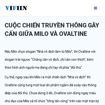
Nhảy
Mai
tới
Me
nội
CUỘC CHIẾN TRUYỀN THÔNG GÂY
dung
CẤN GIỮA MILO VÀ OVALTINE
Nếu Milo chọn slogan “Nhà vô địch làm từ Milo”, thì Ovaltine với
slogan trái ngược “Chẳng cần vô địch, chỉ cần con thích”, kèm
theo hình ảnh người mẹ đang chỉ tay về phía “đối thủ”.
Cụ thể, ngay sau khi Milo ra mắt chiến dịch “Nhà vô địch” thì
Ovaltine cũng tung một loạt ấn phẩm ngầm đá xoáy vào thông
điệp của đối thủ. Chưa dừng ở đó, Ovaltine còn dùng ngay màu
chủ đạo của Milo và tổ chức “tổng tấn công” trên các mặt trận kỹ