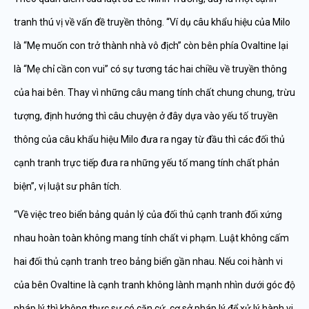
tranh thú vị về vấn đề truyền thông. “Ví dụ câu khẩu hiệu của Milo
là “Mẹ muốn con trở thành nhà vô địch” còn bên phía Ovaltine lại
là “Mẹ chỉ cần con vui” có sự tương tác hai chiều về truyền thông
của hai bên. Thay vì những câu mang tính chất chung chung, trừu
tượng, định hướng thì câu chuyện ở đây dựa vào yếu tố truyền
thông của câu khẩu hiệu Milo đưa ra ngay từ đầu thì các đối thủ
cạnh tranh trực tiếp đưa ra những yếu tố mang tính chất phản
biện”, vị luật sư phân tích.
“Về việc treo biển bảng quản lý của đối thủ cạnh tranh đối xứng
nhau hoàn toàn không mang tính chất vi phạm. Luật không cấm
hai đối thủ cạnh tranh treo bảng biển gần nhau. Nếu coi hành vi
của bên Ovaltine là cạnh tranh không lành mạnh nhìn dưới góc độ
pháp lý thì không thực sự có căn cứ, cơ sở pháp lý để xử lý hành vi