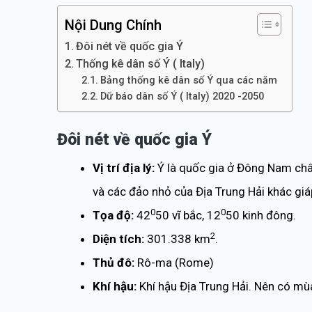
Nội Dung Chính
Đôi nét về quốc gia Ý
Thống kê dân số Ý ( Italy)
Bảng thống kê dân số Ý qua các năm
Dữ báo dân số Ý ( Italy) 2020 -2050
Đôi nét về quốc gia Ý
Vị trí địa lý:
Ý là quốc gia ở Đông Nam châu
và các đảo nhỏ của Địa Trung Hải khác giáp
0
0
Tọa độ:
42
50 vĩ bắc, 12
50 kinh đông.
2
Diện tích:
301.338 km
.
Thủ đô:
Rô-ma (Rome)
Khí hậu:
Khí hậu Địa Trung Hải. Nên có mù