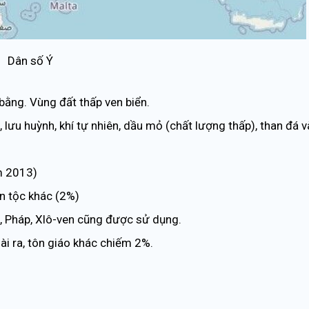
Dân số Ý
bằng. Vùng đất thấp ven biển.
 lưu huỳnh, khí tự nhiên, dầu mỏ (chất lượng thấp), than đá v
m 2013)
ân tộc khác (2%)
ức, Pháp, Xlô-ven cũng được sử dụng.
i ra, tôn giáo khác chiếm 2%.