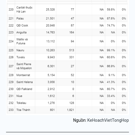
Nguồn:
KeHoachVietTongHop