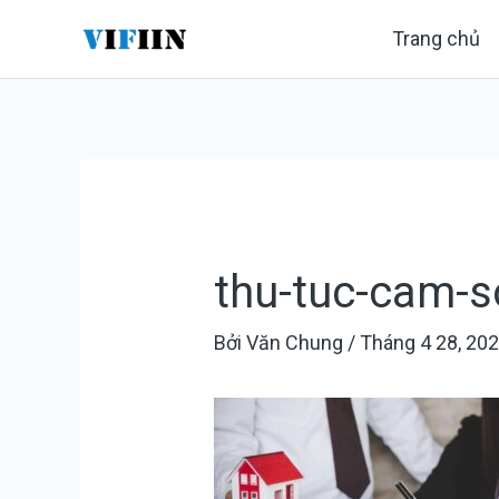
Nhảy
Điều
Trang chủ
tới
hướng
nội
bài
dung
viết
thu-tuc-cam-s
Bởi
Văn Chung
/
Tháng 4 28, 20