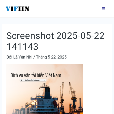
Nhảy
Điều
Mai
tới
hướng
Me
nội
bài
dung
viết
Screenshot 2025-05-22
141143
Bởi
Lã Yến Nhi
/
Tháng 5 22, 2025