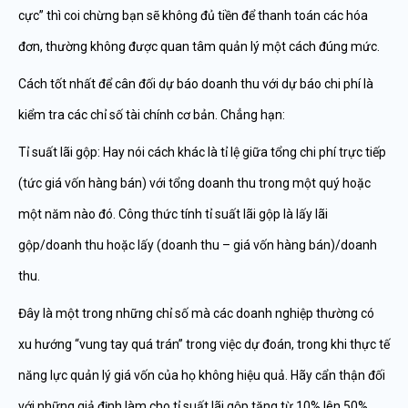
cực” thì coi chừng bạn sẽ không đủ tiền để thanh toán các hóa
đơn, thường không được quan tâm quản lý một cách đúng mức.
Cách tốt nhất để cân đối dự báo doanh thu với dự báo chi phí là
kiểm tra các chỉ số tài chính cơ bản. Chẳng hạn:
Tỉ suất lãi gộp: Hay nói cách khác là tỉ lệ giữa tổng chi phí trực tiếp
(tức giá vốn hàng bán) với tổng doanh thu trong một quý hoặc
một năm nào đó. Công thức tính tỉ suất lãi gộp là lấy lãi
gộp/doanh thu hoặc lấy (doanh thu – giá vốn hàng bán)/doanh
thu.
Đây là một trong những chỉ số mà các doanh nghiệp thường có
xu hướng “vung tay quá trán” trong việc dự đoán, trong khi thực tế
năng lực quản lý giá vốn của họ không hiệu quả. Hãy cẩn thận đối
với những giả định làm cho tỉ suất lãi gộp tăng từ 10% lên 50%.