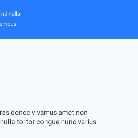
 id nulla
 tempus
ras donec vivamus amet non
nulla tortor congue nunc varius