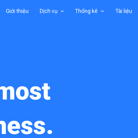
Giới thiệu
Dịch vụ
Thống kê
Tài liệu
most
tness.