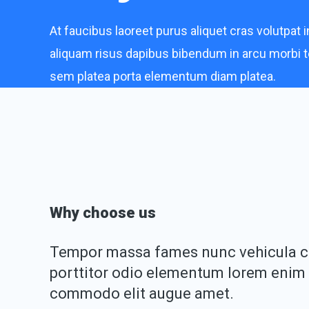
At faucibus laoreet purus aliquet cras volutpat in
aliquam risus dapibus bibendum in arcu morbi
sem platea porta elementum diam platea.
Why choose us
Tempor massa fames nunc vehicula c
porttitor odio elementum lorem enim 
commodo elit augue amet.