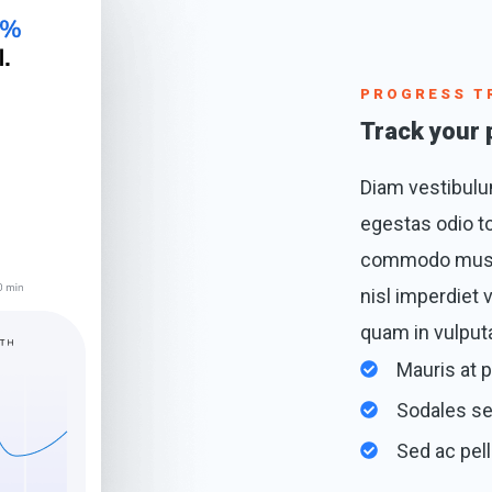
PROGRESS T
Track your 
Diam vestibulum
egestas odio to
commodo mus v
nisl imperdiet
quam in vulputa
Mauris at p
Sodales se
Sed ac pel