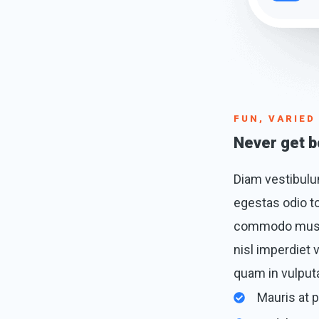
FUN, VARIE
Never get b
Diam vestibulum
egestas odio to
commodo mus v
nisl imperdiet
quam in vulputa
Mauris at p