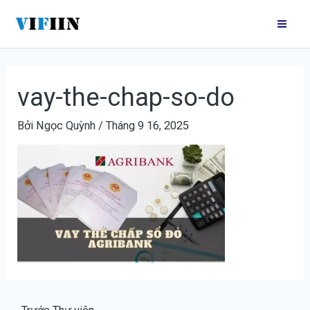
Nhảy
Điều
Mai
tới
hướng
Me
nội
bài
dung
viết
vay-the-chap-so-do
Bởi
Ngọc Quỳnh
/
Tháng 9 16, 2025