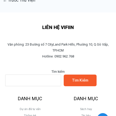
←
Trước Thư viện
LIÊN HỆ VIFIIN
Văn phòng: 23 Đường số 7 CityLand Park Hills, Phường 10, Q.Gò Vấp,
TP.HCM
Hotline: 0902.962.768
Tìm kiếm
Tìm Kiếm
DANH MỤC
DANH MỤC
Dự án đã tư vấn
Sách hay
Thống kê
Tài liệu