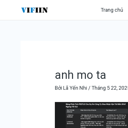
Nhảy
Điều
Trang chủ
tới
hướng
nội
bài
dung
viết
anh mo ta
Bởi
Lã Yến Nhi
/
Tháng 5 22, 202