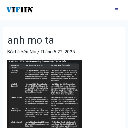
Nhảy
Điều
Mai
tới
hướng
Me
nội
bài
dung
viết
anh mo ta
Bởi
Lã Yến Nhi
/
Tháng 5 22, 2025