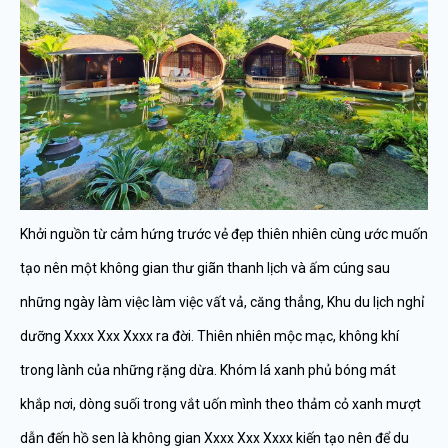
Khởi nguồn từ cảm hứng trước vẻ đẹp thiên nhiên cùng ước muốn
tạo nên một không gian thư giãn thanh lịch và ấm cúng sau
những ngày làm việc làm việc vất vả, căng thẳng, Khu du lịch nghỉ
dưỡng Xxxx Xxx Xxxx ra đời. Thiên nhiên mộc mạc, không khí
trong lành của những rặng dừa. Khóm lá xanh phủ bóng mát
khắp nơi, dòng suối trong vắt uốn mình theo thảm cỏ xanh mượt
dẫn đến hồ sen là không gian Xxxx Xxx Xxxx kiến tạo nên để du