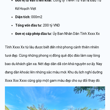
Đơn vị tư vấn triển khai:
Công ty TNHH Tư Vấn & Đầu Tư
Kế Hoạch Việt
Diện tích:
000m2
Tổng vốn đầu tư:
200 tỷ VND
Đơn vị cấp phép đầu tư:
Ủy Ban Nhân Dân Tỉnh Xxxx Xx
Tỉnh Xxxx Xx từ lâu được biết đến nhờ phong cảnh thiên nhiên
tươi đẹp. Cùng những phong vị đồng quê độc đáo làm say lòng
bao du khách gần xa. Nét đẹp dân dã còn khá nguyên sơ ấy. Nay
đang dần khoác lên những sắc màu mới. Khu du lịch nghỉ dưỡng
Xxxx Xxx Xxxx cũng góp một gam màu đẹp cho sự đổi thay đó.