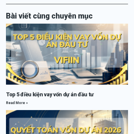
Bài viết cùng chuyên mục
Top 5 điều kiện vay vốn dự án đầu tư
Read More »