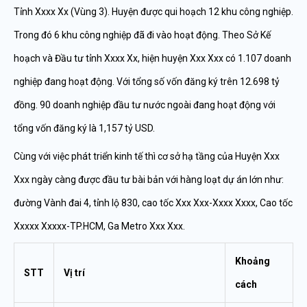
Tỉnh Xxxx Xx (Vùng 3). Huyện được qui hoạch 12 khu công nghiệp.
Trong đó 6 khu công nghiệp đã đi vào hoạt động. Theo Sở Kế
hoạch và Đầu tư tỉnh Xxxx Xx, hiện huyện Xxx Xxx có 1.107 doanh
nghiệp đang hoạt động. Với tổng số vốn đăng ký trên 12.698 tỷ
đồng. 90 doanh nghiệp đầu tư nước ngoài đang hoạt động với
tổng vốn đăng ký là 1,157 tỷ USD.
Cùng với việc phát triển kinh tế thì cơ sở hạ tầng của Huyện Xxx
Xxx ngày càng được đầu tư bài bản với hàng loạt dự án lớn như:
đường Vành đai 4, tỉnh lộ 830, cao tốc Xxx Xxx-Xxxx Xxxx, Cao tốc
Xxxxx Xxxxx-TP.HCM, Ga Metro Xxx Xxx.
Khoảng
STT
Vị trí
cách