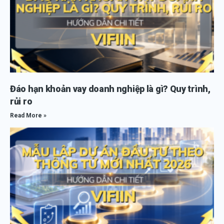
Đáo hạn khoản vay doanh nghiệp là gì? Quy trình,
rủi ro
Read More »