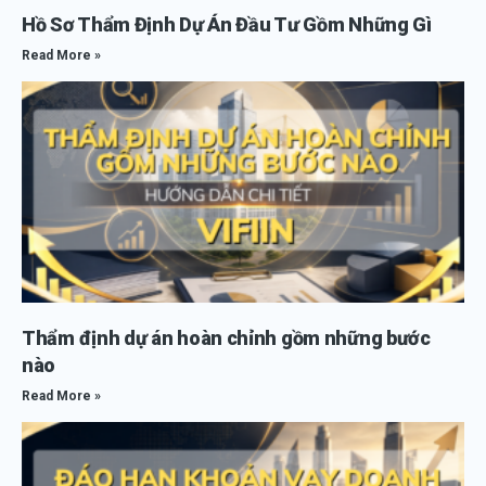
Hồ Sơ Thẩm Định Dự Án Đầu Tư Gồm Những Gì
Read More »
Thẩm định dự án hoàn chỉnh gồm những bước
nào
Read More »