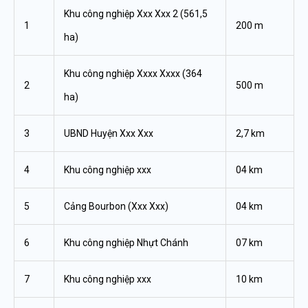
Khu công nghiệp Xxx Xxx 2 (561,5
1
200 m
ha)
Khu công nghiệp Xxxx Xxxx (364
2
500 m
ha)
3
UBND Huyện Xxx Xxx
2,7 km
4
Khu công nghiệp xxx
04 km
5
Cảng Bourbon (Xxx Xxx)
04 km
6
Khu công nghiệp Nhựt Chánh
07 km
7
Khu công nghiệp xxx
10 km