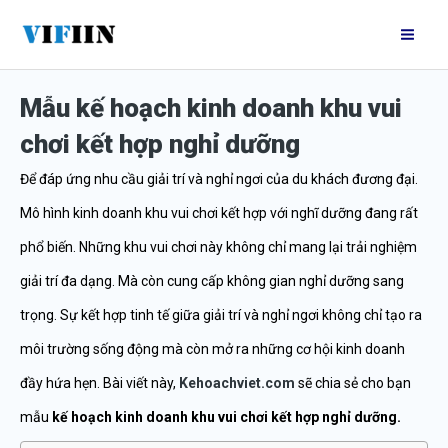
Nhảy
Mai
tới
Me
nội
Mẫu kế hoạch kinh doanh khu vui
dung
chơi kết hợp nghỉ dưỡng
Để đáp ứng nhu cầu giải trí và nghỉ ngơi của du khách đương đại.
Mô hình kinh doanh khu vui chơi kết hợp với nghĩ dưỡng đang rất
phổ biến. Những khu vui chơi này không chỉ mang lại trải nghiệm
giải trí đa dạng. Mà còn cung cấp không gian nghỉ dưỡng sang
trọng. Sự kết hợp tinh tế giữa giải trí và nghỉ ngơi không chỉ tạo ra
môi trường sống động mà còn mở ra những cơ hội kinh doanh
đầy hứa hẹn. Bài viết này,
Kehoachviet.com
sẽ chia sẻ cho bạn
mẫu
kế hoạch kinh doanh khu vui chơi kết hợp nghỉ dưỡng.