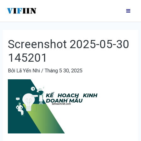
Nhảy
Điều
Mai
tới
hướng
Me
nội
bài
dung
viết
Screenshot 2025-05-30
145201
Bởi
Lã Yến Nhi
/
Tháng 5 30, 2025