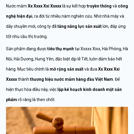
Nước mắm
Xx Xxxx Xxi Xxxxx
là sự kết hợp
truyền thống
và
công
nghệ hiện đại
, ra đời từ nhiều năm nghiên cứu. Nhờ nhà máy và
dây chuyền mới, công ty đã
tăng năng lực sản xuất
lớn, đáp ứng
tốt nhu cầu thị trường.
Sản phẩm đang được
tiêu thụ mạnh
tại Xxxxx Xixx, Hải Phòng, Hà
Nội, Hải Dương, Hưng Yên, đặc biệt dịp lễ Tết, luôn đảm bảo hết
hàng. Mục tiêu chính là
mở rộng sản xuất
và đưa
Xx Xxxx Xxi
Xxxxx
thành
thương hiệu nước mắm hàng đầu Việt Nam
. Để
hiện thực hóa điều này, việc
lập kế hoạch kinh doanh một sản
phẩm
rõ ràng là then chốt.