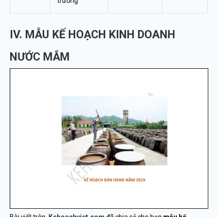
trường
IV. MẪU KẾ HOẠCH KINH DOANH
NƯỚC MẮM