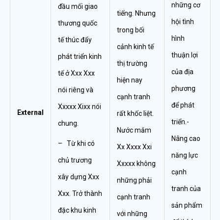
những cơ
đầu mối giao
tiếng. Nhưng
hội tình
thương quốc
trong bối
hình
tế thúc đẩy
cảnh kinh tế
thuận lợi
phát triển kinh
thị trường
của địa
tế ở Xxx Xxx
hiện nay
phương
nói riêng và
cạnh tranh
để phát
Xxxxx Xixx nói
External
rất khốc liệt.
triển.-
chung.
Nước mắm
Nâng cao
– Từ khi có
Xx Xxxx Xxi
năng lực
chủ trương
Xxxxx không
cạnh
xây dựng Xxx
những phải
tranh của
Xxx. Trở thành
cạnh tranh
sản phẩm
đặc khu kinh
với những