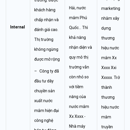
Hải, nước
marketing
khách hàng
mắm Phú
nhằm xây
chấp nhận và
Internal
Quốc… Thì
dựng
đánh giá cao.
khả năng
thương
Thị trường
nhận diện và
hiệu nước
không ngừng
quy mô thị
mắm Xx
được mở rộng
trường vẫn
Xxxx Xxi
– Công ty đã
còn nhỏ so
Xxxxx. Trở
đầu tư dây
với tiềm
thành
chuyền sản
năng của
thương
xuất nước
nước mắm
hiệu nước
mắm hiện đại
Xx Xxxx.-
mắm
công nghệ
Nhà máy
truyền