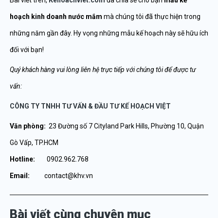
Bài viết trên,
Kehoachviet.com
đã chia sẻ cho bạn
mẫu kế
hoạch kinh doanh nước mắm
mà chúng tôi đã thực hiện trong
những năm gần đây. Hy vọng những mẫu kế hoạch này sẽ hữu ích
đối với bạn!
Quý khách hàng vui lòng liên hệ trực tiếp với chúng tôi để được tư
vấn:
CÔNG TY TNHH TƯ VẤN & ĐẦU TƯ KẾ HOẠCH VIỆT
Văn phòng:
23 Đường số 7 Cityland Park Hills, Phường 10, Quận
Gò Vấp, TP.HCM
Hotline:
0902.962.768
Email:
contact@khv.vn
Bài viết cùng chuyên mục