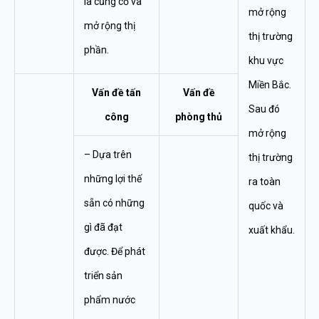
là củng cố và
mở rộng
mở rộng thị
thị trường
phần.
khu vực
Miền Bắc.
Vấn đề tấn
Vấn đề
Sau đó
công
phòng thủ
mở rộng
– Dựa trên
thị trường
những lợi thế
ra toàn
sẵn có những
quốc và
gì đã đạt
xuất khẩu.
được. Để phát
triển sản
phẩm nước