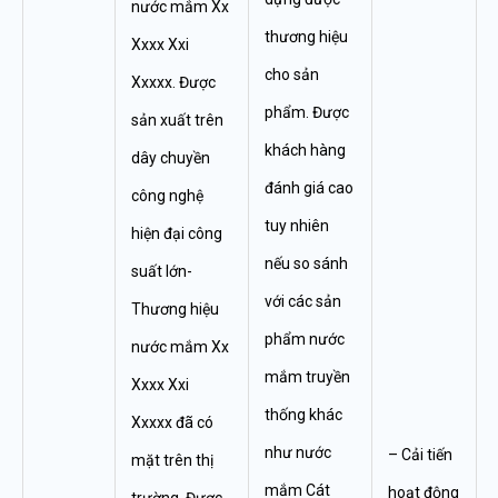
nước mắm Xx
thương hiệu
Xxxx Xxi
cho sản
Xxxxx. Được
phẩm. Được
sản xuất trên
khách hàng
dây chuyền
đánh giá cao
công nghệ
tuy nhiên
hiện đại công
nếu so sánh
suất lớn-
với các sản
Thương hiệu
phẩm nước
nước mắm Xx
mắm truyền
Xxxx Xxi
thống khác
Xxxxx đã có
như nước
– Cải tiến
mặt trên thị
mắm Cát
hoạt động
trường. Được