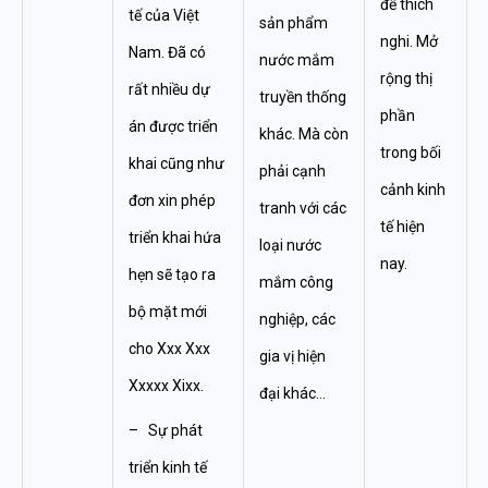
để thích
tế của Việt
sản phẩm
nghi. Mở
Nam. Đã có
nước mắm
rộng thị
rất nhiều dự
truyền thống
phần
án được triển
khác. Mà còn
trong bối
khai cũng như
phải cạnh
cảnh kinh
đơn xin phép
tranh với các
tế hiện
triển khai hứa
loại nước
nay.
hẹn sẽ tạo ra
mắm công
bộ mặt mới
nghiệp, các
cho Xxx Xxx
gia vị hiện
Xxxxx Xixx.
đại khác…
– Sự phát
triển kinh tế