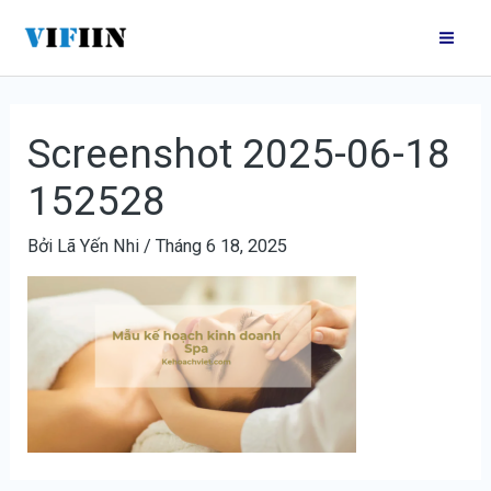
Nhảy
Điều
Mai
tới
hướng
Me
nội
bài
dung
viết
Screenshot 2025-06-18
152528
Bởi
Lã Yến Nhi
/
Tháng 6 18, 2025