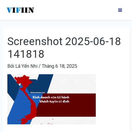
Nhảy
Điều
Mai
tới
hướng
Me
nội
bài
dung
viết
Screenshot 2025-06-18
141818
Bởi
Lã Yến Nhi
/
Tháng 6 18, 2025