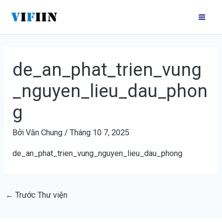
Nhảy
Điều
Mai
tới
hướng
Me
nội
bài
dung
viết
de_an_phat_trien_vung
_nguyen_lieu_dau_phon
g
Bởi
Văn Chung
/
Tháng 10 7, 2025
de_an_phat_trien_vung_nguyen_lieu_dau_phong
←
Trước Thư viện