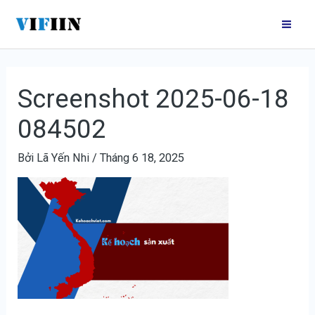
Nhảy
Điều
Mai
tới
hướng
Me
nội
bài
dung
viết
Screenshot 2025-06-18
084502
Bởi
Lã Yến Nhi
/
Tháng 6 18, 2025