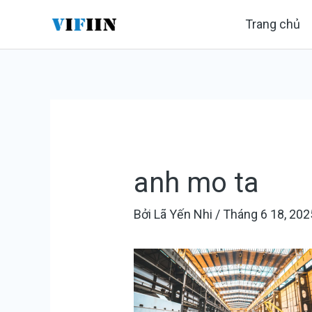
Nhảy
Điều
Trang chủ
tới
hướng
nội
bài
dung
viết
anh mo ta
Bởi
Lã Yến Nhi
/
Tháng 6 18, 202