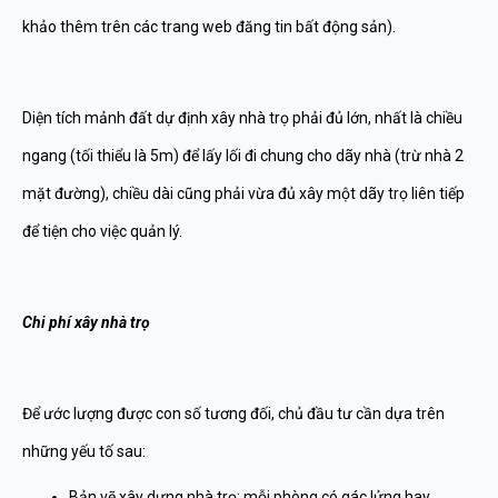
khảo thêm trên các trang web đăng tin bất động sản).
Diện tích mảnh đất dự định xây nhà trọ phải đủ lớn, nhất là chiều
ngang (tối thiểu là 5m) để lấy lối đi chung cho dãy nhà (trừ nhà 2
mặt đường), chiều dài cũng phải vừa đủ xây một dãy trọ liên tiếp
để tiện cho việc quản lý.
Chi phí xây nhà trọ
Để ước lượng được con số tương đối, chủ đầu tư cần dựa trên
những yếu tố sau:
Bản vẽ xây dựng nhà trọ: mỗi phòng có gác lửng hay