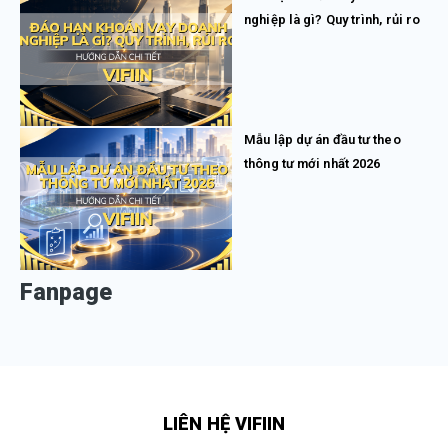
nghiệp là gì? Quy trình, rủi ro
Mẫu lập dự án đầu tư theo
thông tư mới nhất 2026
Fanpage
LIÊN HỆ VIFIIN