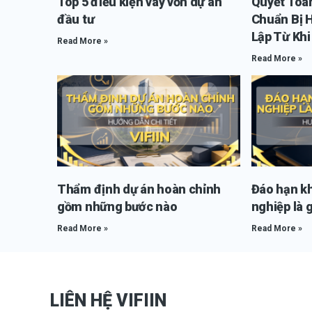
Top 5 điều kiện vay vốn dự án
Quyết Toá
đầu tư
Chuẩn Bị 
Lập Từ Kh
Read More »
Read More »
Thẩm định dự án hoàn chỉnh
Đáo hạn k
gồm những bước nào
nghiệp là g
Read More »
Read More »
LIÊN HỆ VIFIIN