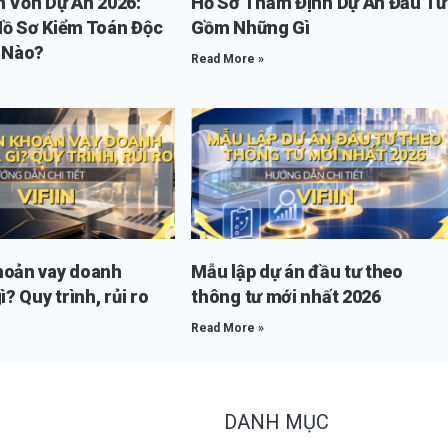
n Vốn Dự Án 2026:
Hồ Sơ Thẩm Định Dự Án Đầu Tư
Hồ Sơ Kiểm Toán Độc
Gồm Những Gì
i Nào?
Read More »
hoản vay doanh
Mẫu lập dự án đầu tư theo
ì? Quy trình, rủi ro
thông tư mới nhất 2026
Read More »
DANH MỤC