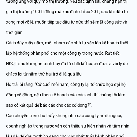
tương ứng với quy mô thị trường. Nếu xác định sai, chẳng hạn trị
giá thị trường 100 tỉ đồng mà xác định chỉ có 20 tỉ, sau khi đầu tư
xong mới vỡ lẽ, muốn tiếp tục đầu tư nữa thì sẽ mất công sức và
thời gian.
Cách đây mấy năm, một nhóm các nhà tư vấn lên kế hoạch thiết
lập hệ thống phân phối cho một công ty trong nước. Rất tiếc,
HĐQT sau khi nghe trình bày đã từ chối kế hoạch đưa ra với lý do
chỉ có lời từ năm thứ hai trở đi là quá lâu.
Họ trả lời rằng: “Cứ cuối mỗi năm, công ty lại tổ chức họp đại hội
đồng cổ đông, nếu theo kế hoạch của các anh thì chúng tôi làm
sao có kết quả để báo cáo cho các cổ đông?”.
Câu chuyện trên cho thấy không như các công ty nước ngoài,
doanh nghiệp trong nước vẫn còn thiếu sự kiên nhẫn và tầm nhìn
lâu dài để đầu tư thích đáng cho việc phát triển kênh phân phối.