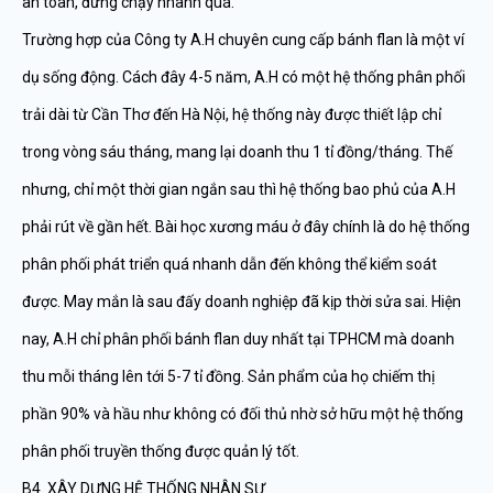
an toàn, đừng chạy nhanh quá.
Trường hợp của Công ty A.H chuyên cung cấp bánh flan là một ví
dụ sống động. Cách đây 4-5 năm, A.H có một hệ thống phân phối
trải dài từ Cần Thơ đến Hà Nội, hệ thống này được thiết lập chỉ
trong vòng sáu tháng, mang lại doanh thu 1 tỉ đồng/tháng. Thế
nhưng, chỉ một thời gian ngắn sau thì hệ thống bao phủ của A.H
phải rút về gần hết. Bài học xương máu ở đây chính là do hệ thống
phân phối phát triển quá nhanh dẫn đến không thể kiểm soát
được. May mắn là sau đấy doanh nghiệp đã kịp thời sửa sai. Hiện
nay, A.H chỉ phân phối bánh flan duy nhất tại TPHCM mà doanh
thu mỗi tháng lên tới 5-7 tỉ đồng. Sản phẩm của họ chiếm thị
phần 90% và hầu như không có đối thủ nhờ sở hữu một hệ thống
phân phối truyền thống được quản lý tốt.
B4. XÂY DỰNG HỆ THỐNG NHÂN SỰ