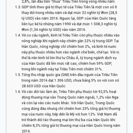
2,8%, lần đầu tiên “thua” Triều Tiên trong vòng nhiều năm.
GDP tính theo giá trị thực tế của Triều Tiên là một con số ít
thay đổi trong nhiều năm và đạt mức 32 nghìn tỷ Won (28,5
tỷ USD) vào năm 2016. Ngược lại, GDP của Hàn Quốc tăng
liên tục kể từ những năm 1990 và đạt mức 1.508,3 nghìn tỷ
Won (1,34 nghìn tỷ USD) vào năm 2016.
Về cơ cấu ngành, kinh tế Triều Tiên còn phụ thuộc nhiều vào
nông nghiệp khi ngành này chiếm gần 22% tỷ trọng GDP. Tại
Hàn Quốc, nông nghiệp chỉ chiếm hơn 2%, và kinh tế nước
này phụ thuộc nhiều hơn vào ngành chế biến, chế tạo. Với vị
thế là nền kinh tế lớn thứ tư Châu Á, tỷ trọng ngành dịch vụ
của Hàn Quốc đã lên mức rất cao, chiếm hơn 59% GDP,
trong khi ngành này tại Triều Tiên mới chiếm 31%.
Tổng thu nhập quốc gia (GNI) trên đầu người của Triều Tiên
trong năm 2016 đạt 1.306 USD, chưa bằng 5% so với con số
28.603 USD của Hàn Quốc.
Về các đối tác làm ăn, Triều Tiên phụ thuộc tới 92,5% hoạt
động thương mại vào Trung Quốc năm ngoái, 1,2% vào Nga
và còn lại vào các nước khác. Với Hàn Quốc, Trung Quốc
cũng đứng đầu nhưng chỉ chiếm hơn 23% tổng giá trị thương
mại của nước này, tiếp đến là Mỹ với hơn 12%. Việt Nam đã
trở thành đối tác thương mại lớn thứ ba của Hàn Quốc khi
chiếm 8,3% tổng giá trị thương mại của Hàn Quốc trong năm
2016.