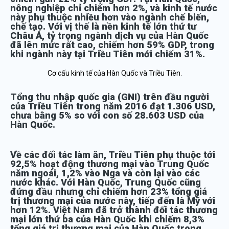
nông nghiệp chỉ chiếm hơn 2%, và kinh tế nước
này phụ thuộc nhiều hơn vào ngành chế biến,
chế tạo. Với vị thế là nền kinh tế lớn thứ tư
Châu Á, tỷ trọng ngành dịch vụ của Hàn Quốc
đã lên mức rất cao, chiếm hơn 59% GDP, trong
khi ngành này tại Triều Tiên mới chiếm 31%.
Cơ cấu kinh tế của Hàn Quốc và Triều Tiên.
Tổng thu nhập quốc gia (GNI) trên đầu người
của Triều Tiên trong năm 2016 đạt 1.306 USD,
chưa bằng 5% so với con số 28.603 USD của
Hàn Quốc.
Về các đối tác làm ăn, Triều Tiên phụ thuộc tới
92,5% hoạt động thương mại vào Trung Quốc
năm ngoái, 1,2% vào Nga và còn lại vào các
nước khác. Với Hàn Quốc, Trung Quốc cũng
đứng đầu nhưng chỉ chiếm hơn 23% tổng giá
trị thương mại của nước này, tiếp đến là Mỹ với
hơn 12%. Việt Nam đã trở thành đối tác thương
mại lớn thứ ba của Hàn Quốc khi chiếm 8,3%
tổng giá trị thương mại của Hàn Quốc trong