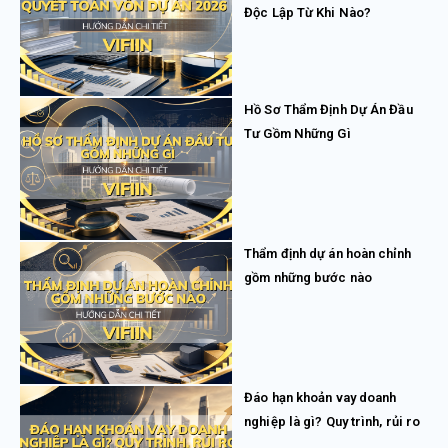
Độc Lập Từ Khi Nào?
Hồ Sơ Thẩm Định Dự Án Đầu
Tư Gồm Những Gì
Thẩm định dự án hoàn chỉnh
gồm những bước nào
Đáo hạn khoản vay doanh
nghiệp là gì? Quy trình, rủi ro