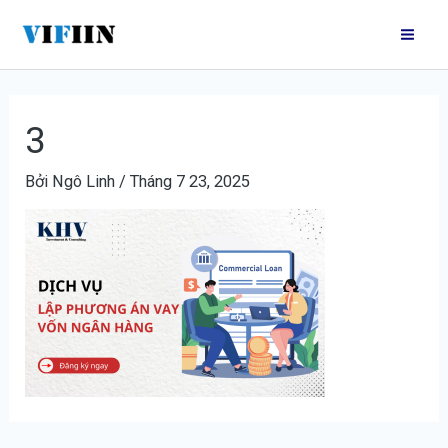
Nhảy
Điều
Mai
tới
hướng
Me
nội
bài
dung
viết
3
Bởi
Ngô Linh
/
Tháng 7 23, 2025