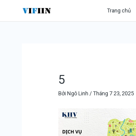
Nhảy
Điều
Trang chủ
tới
hướng
nội
bài
dung
viết
5
Bởi
Ngô Linh
/
Tháng 7 23, 2025