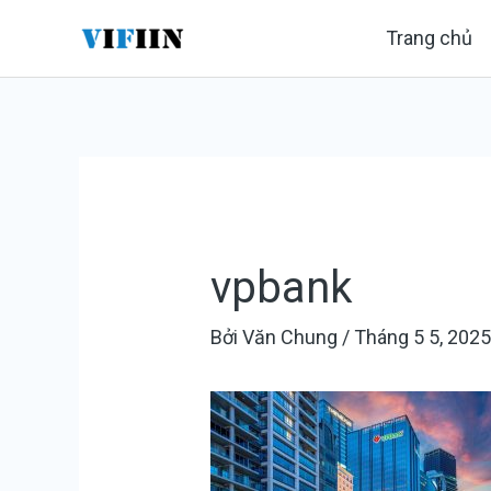
Nhảy
Điều
Trang chủ
tới
hướng
nội
bài
dung
viết
vpbank
Bởi
Văn Chung
/
Tháng 5 5, 202