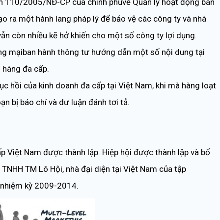
nh 110/2005/NĐ-CP của chính phủvề Quản lý hoạt động bán
o ra một hành lang pháp lý để bảo vệ các công ty và nhà
vẫn còn nhiều kẽ hở khiến cho một số công ty lợi dụng.
g mạiban hành thông tư hướng dẫn một số nội dung tại
 hàng đa cấp.
 hồi của kinh doanh đa cấp tại Việt Nam, khi mà hàng loạt
n bị báo chí và dư luận đánh tơi tả.
p Việt Nam được thành lập. Hiệp hội được thành lập và bổ
TNHH TM Lô Hội, nhà đại diện tại Việt Nam của tập
h nhiệm kỳ 2009-2014.