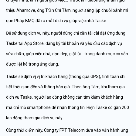
chuyển nhà, tìm người giúp việc… Trước khi Giaohangnhanh giới
thiệu Ahamove, ông Trần Chí Tâm, người sáng lập chuỗi bánh mì
que Pháp BMQ đã ra mắt dịch vụ giúp việc nhà Taske.
Để sử dụng dịch vụ này, người dùng chỉ cần tải cài đặt ứng dụng
Taske tại App Store, đăng ký tài khoản và yêu cầu các dịch vụ
sửa chữa, giúp việc nhà, dọn dẹp, giặt ủi… trong danh mục có sẵn
được liệt kê trong ứng dụng.
Taske sẽ định vị vị trí khách hàng (thông qua GPS), tính toán chi
tiết thời gian đến và thông báo giá. Theo ông Tâm, khi tham gia
dịch vụ Taske, người lao động không cần tìm kiếm khách hàng
mà chỉ mở smartphone để nhận thông tin. Hiện Taske có gần 200
lao động tham gia dịch vụ này.
Cùng thời điểm này, Công ty FPT Telecom đưa vào vận hành ứng