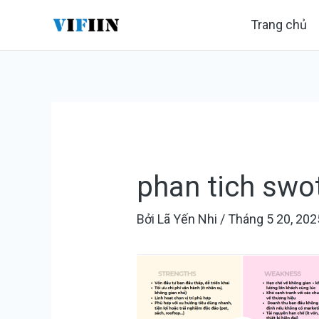
Nhảy
Điều
Trang chủ
tới
hướng
nội
bài
dung
viết
phan tich swo
Bởi
Lã Yến Nhi
/
Tháng 5 20, 202